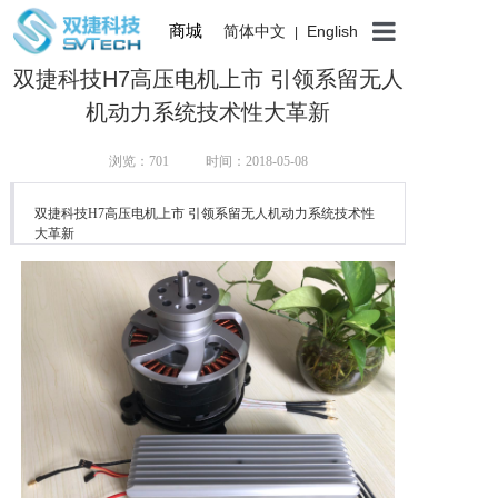
商城
简体中文
English
|
双捷科技H7高压电机上市 引领系留无人
首页
机动力系统技术性大革新
双捷简介
浏览：
701
时间：2018-05-08
产品中心
双捷科技H7高压电机上市 引领系留无人机动力系统技术性
新闻报道
大革新
联系我们
商城