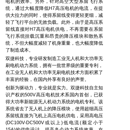
电机的效率。另外，针对高空大型系留飞行系
统，通过大幅度降低
H7
高压电机的电流，在提
供大拉力的同时，使得系留线变得更轻更细，减
轻了飞行平台的无效负载。此外，由于是高压系
留线直接对
H7
高压电机供电，不再需要在系留
飞行系统挂载沉重和昂贵的降压模块和散热系
统，不但大幅度减轻了机身重量，也大幅度降低
了制造成本。
双捷科技，专业研发制造工业无人机和大功率无
刷电机动力系统，拥有一批世界级的重要专利，
在工业无人机和大功率无刷电机技术方面积累了
丰富的经验，在国内外享有良好的声誉。
创新为驱动力，专业就是实力。双捷科技自主知
识产权的
500V
高压电机技术系国内首创，已获
得大功率新能源无人机动力系统的电机专利。该
系统省去了无人机上的降压模块，使用超细高压
系留线直接为飞机上高压电机供电，采用高电压
(DC100V-DC500V
或以上
)
低电流
(
额定小于
15A)
的供电设计，提高各个动力系统效率。在