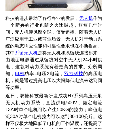
科技的进步带动了各行各业的发展，
无人机
作为
一个新兴的行业也随之火速崛起，短短几年时
间，无人机便风靡全球，倍受追捧。随着无人机
广泛应用于工业或商业场景，无人机对于动力系
统的动态响应性能和可靠性要求也在不断提高。
其中
系留无人机
是将无人机和系留线连接起来，
由地面电源通过系留线对空中无人机
24
小时供
电，这就对动力系统有着更高的要求。众所周
知，
电机
功率
=
电压
X
电流，
双捷科技
的高压电
机，就是通过提高电压以大幅降低电流来达到同
等功率。
近日，双捷科技最新研发成功
H7
系列高压无刷
无人机动力系统，直流供电
500V
，额定电流
13A
时单个电机可以产生
50KG
的拉力；峰值电
流
30A
时单个电机拉力可以达到
80-100
公斤。这
样不仅极大地降低了电机的工作温度，还提高了