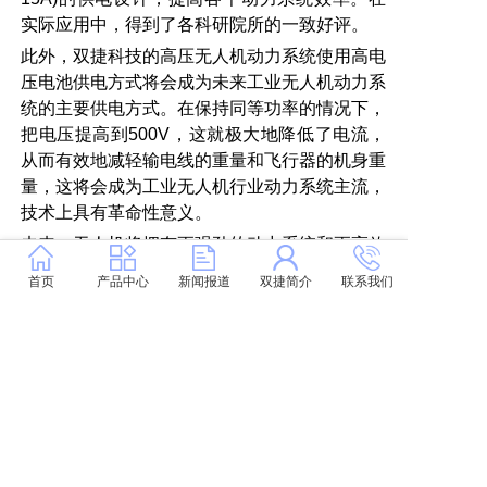
实际应用中，得到了各科研院所的一致好评。
此外，双捷科技的高压无人机动力系统使用高电
压电池供电方式将会成为未来工业无人机动力系
统的主要供电方式。在保持同等功率的情况下，
把电压提高到
500V
，这就极大地降低了电流，
从而有效地减轻输电线的重量和飞行器的机身重
量，这将会成为工业无人机行业动力系统主流，
技术上具有革命性意义。
未来，无人机将拥有更强劲的动力系统和更高效
的配置，在促使各个行业良序发展的同时，也带
首页
产品中心
新闻报道
双捷简介
联系我们
给人们全新的生活体验。双捷科技，也将依靠技
术的发展和创新，以及“品质第一”的设计和制造
理念，生产更加出色的工业无人机和动力系统，
为工业客户做最好的产品。
上一篇: 双捷科技系留非系留一体无人机，中标公安部警用装备采购项目
下一篇: 尖端无人机设备，引领科技前沿市场发展