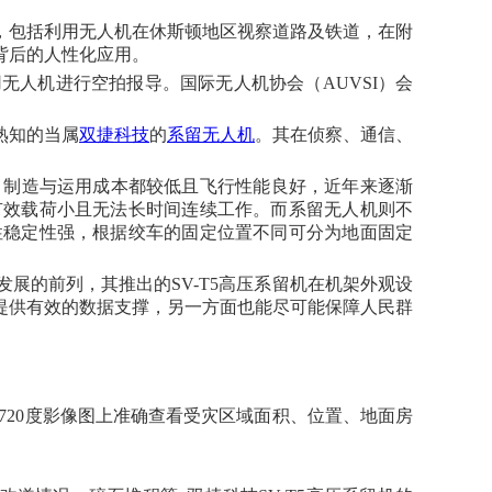
，包括利用无人机在休斯顿地区视察道路及铁道，在附
背后的人性化应用。
无人机进行空拍报导。国际无人机协会（AUVSI）会
熟知的当属
双捷科技
的
系留无人机
。其在侦察、通信、
、制造与运用成本都较低且飞行性能良好，近年来逐渐
有效载荷小且无法长时间连续工作。而系留无人机则不
性稳定性强，根据绞车的固定位置不同可分为地面固定
展的前列，其推出的SV-T5高压系留机在机架外观设
提供有效的数据支撑，另一方面也能尽可能保障人民群
率720度影像图上准确查看受灾区域面积、位置、地面房