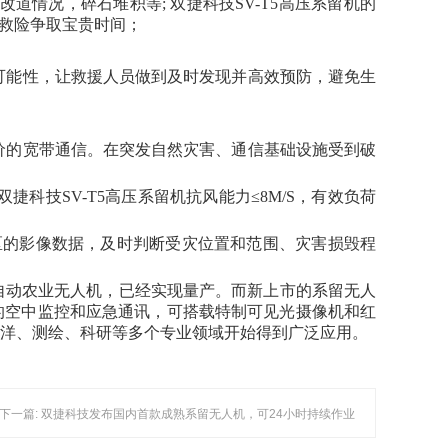
道情况，碎石堆积等; 双捷科技SV-T5高压系留机的
险救险争取宝贵时间；
的可能性，让救援人员做到及时发现并高效预防，避免生
廉价的宽带通信。在突发自然灾害、通信基础设施受到破
科技SV-T5高压系留机抗风能力≤8M/S，有效负荷
区的影像数据，及时判断受灾位置和范围、灾害损毁程
全自动农业无人机，已经实现量产。而新上市的系留无人
的空中监控和应急通讯，可搭载特制可见光摄像机和红
海洋、测绘、科研等多个专业领域开始得到广泛应用。
下一篇: 双捷科技发布国内首款成熟系留无人机，可24小时持续作业