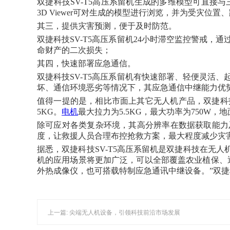
双捷科技SV-T5高压系留机生成的多维模型可直接与
3D Viewer可对生成的模型进行浏览，并为受灾
其三，提供灾害预测，便于及时防范。
双捷科技SV-T5高压系留机24小时滞空监控警戒
命财产的二次损失；
其四，快速部署应急通信。
双捷科技SV-T5高压系留机有快速部署、轻便灵活
坏、通信环境恶劣等情况下，其应急通信中继能力优
值得一提的是，相比市面上其它无人机产品，双捷科技S
5KG。
电机
最大拉力为5.5KG，最大功率为750W，
除可应对各类复杂环境，其高分辨率在数据获取能力
度，让救援人员合理布控抢救方案，最大程度减少灾
据悉，双捷科技SV-T5高压系留机是双捷科技在无
机的应用场景将更加广泛，可以全部覆盖农业植保、
外热成像仪，也可搭载特制应急通讯中继设备。”双
上一篇: 尖端无人机设备，引领科技前沿市场发展