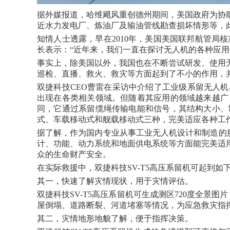
据外媒报道，哈维飓风重创德州期间，美国政府为协
近水力发电厂、炼油厂及输油管线勘查损坏情形等，
知情人士透露，早在2010年，美国美国联邦航管局
长表示：“近年来，我们一直在探讨无人机的各种应用
事实上，除美国以外，我国也在不断尝试研发、使用
巡检、直播、救火、救灾等方面起到了不小的作用，
双捷科技CEO曹雷在采访中介绍了工业级系留无人
出现在各类相关领域。但随着其应用的领域越来越广
同，它通过系留缆绳传输电能和信号，其结构大小、
式、车载移动式和舰载移动式三种，完美适应各种工
据了解，作为国内专业从事工业无人机设计和制造的服
计、功能、动力系统和地面供电系统等方面能完美适
众的生命财产安全。
在实际救援中，双捷科技SV-T5高压系留机可起到如
其一，快速了解灾情现状，用于灾情评估。
双捷科技SV-T5高压系留机可生成测区720度全景
屋倒塌、道路断裂、河道堵塞等情况，为应急救灾指
其二，灾情地形地貌了解，便于指挥决策。