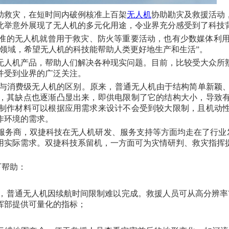
助救灾，在短时间内破例核准上百架
无人机
协助勘灾及救援活动
此举意外展现了无人机的多元化用途，令业界充分感受到了科技
核准的无人机就曾用于救灾、防火等重要活动，也有少数媒体利用
领域，希望无人机的科技能帮助人类更好地生产和生活”。
无人机产品，帮助人们解决各种现实问题。目前，比较受大众所
并受到业界的广泛关注。
机与消费级无人机的区别。原来，普通无人机由于结构简单新颖
，其缺点也逐渐凸显出来，即供电限制了它的结构大小，导致
制作材料可以根据应用需求来设计不会受到较大限制，且机动
作环境的需求。
务商，双捷科技在无人机研发、服务支持等方面均走在了行业发
用实际需求。双捷科技系留机，一方面可为灾情研判、救灾指挥
下帮助：
图片，普通无人机因续航时间限制难以完成。救援人员可从高分辨
挥部提供可量化的指标；