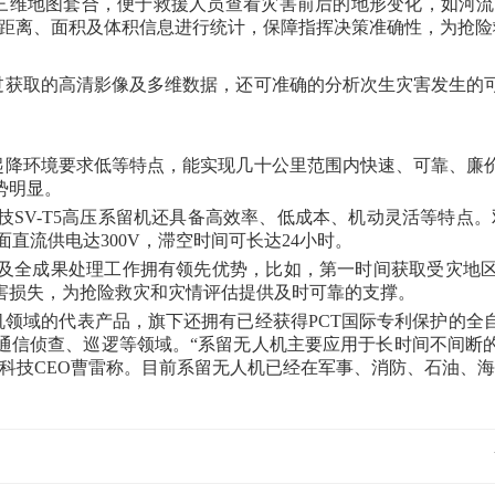
三维地图套合，便于救援人员查看灾害前后的地形变化，如河流改
位置、距离、面积及体积信息进行统计，保障指挥决策准确性，为抢
，通过获取的高清影像及多维数据，还可准确的分析次生灾害发生
、起降环境要求低等特点，能实现几十公里范围内快速、可靠、
势明显。
V-T5高压系留机还具备高效率、低成本、机动灵活等特点。双捷
地面直流供电达300V，滞空时间可长达24小时。
及全成果处理工作拥有领先优势，比如，第一时间获取受灾地
害损失，为抢险救灾和灾情评估提供及时可靠的支撑。
人机领域的代表产品，旗下还拥有已经获得PCT国际专利保护的
通信侦查、巡逻等领域。“系留无人机主要应用于长时间不间断
捷科技CEO曹雷称。目前系留无人机已经在军事、消防、石油、